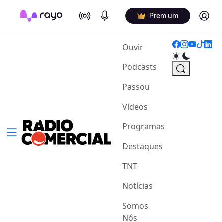
On Air
Podcasts
Log in
Premium
(current)
Ouvir
Podcasts
Passou
Vídeos
Programas
Destaques
TNT
Notícias
Somos
Nós