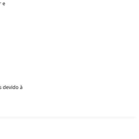
r e
s devido à