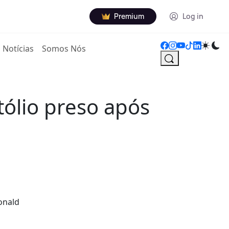
Premium
Log in
Notícias
Somos Nós
ólio preso após
onald