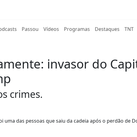
rent)
odcasts
Passou
Vídeos
Programas
Destaques
TNT
mente: invasor do Capit
mp
os crimes.
, foi uma das pessoas que saiu da cadeia após o perdão de D