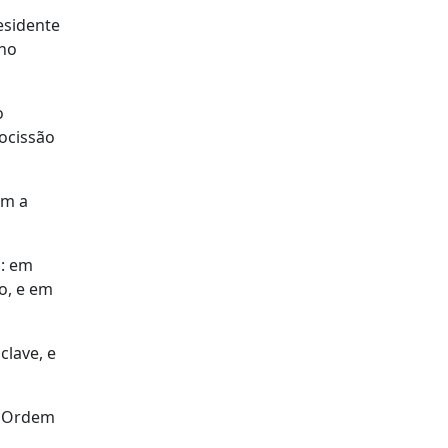
esidente
 no
o
rocissão
om a
s: em
o, e em
clave, e
à Ordem