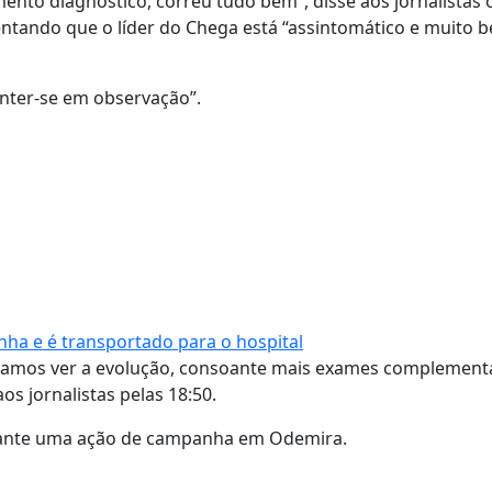
nto diagnóstico, correu tudo bem”, disse aos jornalistas o
entando que o líder do Chega está “assintomático e muito 
anter-se em observação”.
ha e é transportado para o hospital
 E vamos ver a evolução, consoante mais exames complement
os jornalistas pelas 18:50.
urante uma ação de campanha em Odemira.