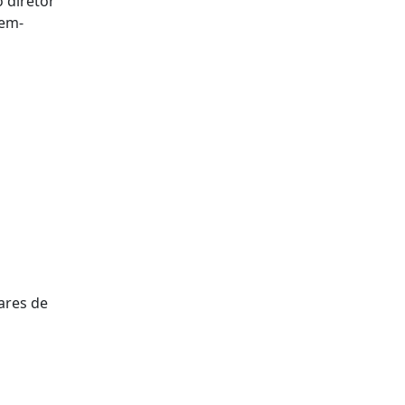
 diretor
bem-
ares de