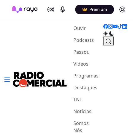
On Air
Podcasts
Log in
Premium
(current)
Ouvir
Podcasts
Passou
Vídeos
Programas
Destaques
TNT
Notícias
Somos
Nós