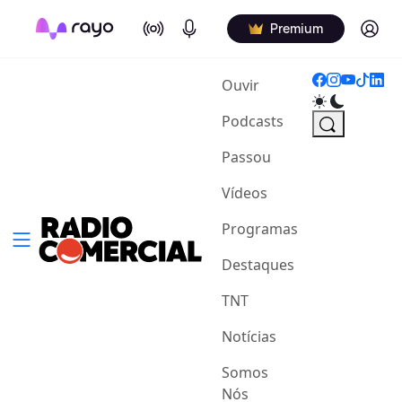
On Air
Podcasts
Log in
Premium
(current)
Ouvir
Podcasts
Passou
Vídeos
Programas
Destaques
TNT
Notícias
Somos
Nós