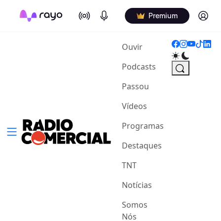
On Air
Podcasts
Log in
Premium
(current)
Ouvir
Podcasts
Passou
Vídeos
Programas
Destaques
TNT
Notícias
Somos
Nós