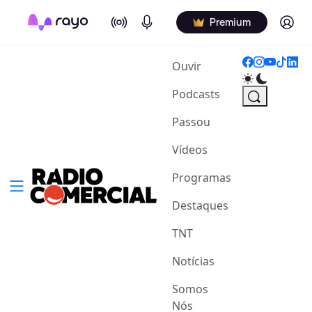
On Air
Podcasts
Log in
Premium
(current)
Ouvir
Podcasts
Passou
Vídeos
Programas
Destaques
TNT
Notícias
Somos
Nós