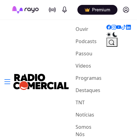
On Air
Podcasts
Log in
Premium
(current)
Ouvir
Podcasts
Passou
Vídeos
Programas
Destaques
TNT
Notícias
Somos
Nós