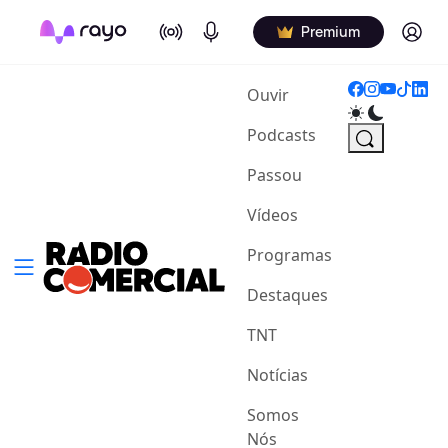
On Air
Podcasts
Log in
Premium
(current)
Ouvir
Podcasts
Passou
Vídeos
Programas
Destaques
TNT
Notícias
Somos
Nós