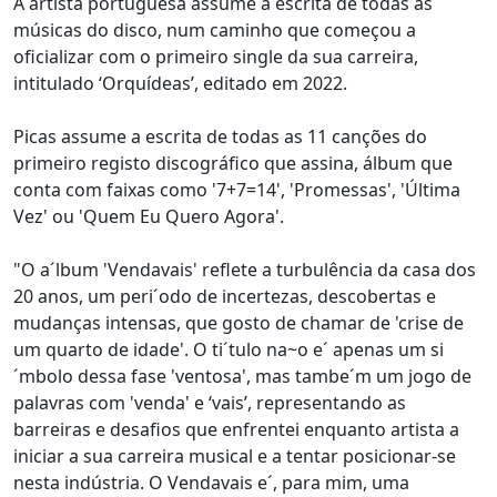
A artista portuguesa assume a escrita de todas as
músicas do disco, num caminho que começou a
oficializar com o primeiro single da sua carreira,
intitulado ‘Orquídeas’, editado em 2022.
Picas assume a escrita de todas as 11 canções do
primeiro registo discográfico que assina, álbum que
conta com faixas como '7+7=14', 'Promessas', 'Última
Vez' ou 'Quem Eu Quero Agora'.
"O a´lbum 'Vendavais' reflete a turbulência da casa dos
20 anos, um peri´odo de incertezas, descobertas e
mudanças intensas, que gosto de chamar de 'crise de
um quarto de idade'. O ti´tulo na~o e´ apenas um si
´mbolo dessa fase 'ventosa', mas tambe´m um jogo de
palavras com 'venda' e ‘vais’, representando as
barreiras e desafios que enfrentei enquanto artista a
iniciar a sua carreira musical e a tentar posicionar-se
nesta indústria. O Vendavais e´, para mim, uma