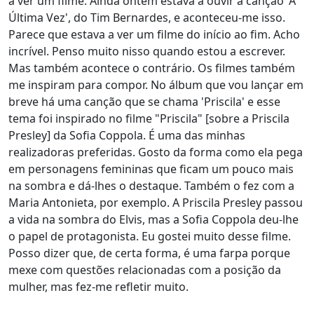
a ver um filme. Ainda ontem estava a ouvir a canção 'A
Última Vez', do Tim Bernardes, e aconteceu-me isso.
Parece que estava a ver um filme do início ao fim. Acho
incrível. Penso muito nisso quando estou a escrever.
Mas também acontece o contrário. Os filmes também
me inspiram para compor. No álbum que vou lançar em
breve há uma canção que se chama 'Priscila' e esse
tema foi inspirado no filme "Priscila" [sobre a Priscila
Presley] da Sofia Coppola. É uma das minhas
realizadoras preferidas. Gosto da forma como ela pega
em personagens femininas que ficam um pouco mais
na sombra e dá-lhes o destaque. Também o fez com a
Maria Antonieta, por exemplo. A Priscila Presley passou
a vida na sombra do Elvis, mas a Sofia Coppola deu-lhe
o papel de protagonista. Eu gostei muito desse filme.
Posso dizer que, de certa forma, é uma farpa porque
mexe com questões relacionadas com a posição da
mulher, mas fez-me refletir muito.