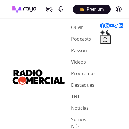
On Air
Podcasts
Log in
Premium
(current)
Ouvir
Podcasts
Passou
Vídeos
Programas
Destaques
TNT
Notícias
Somos
Nós