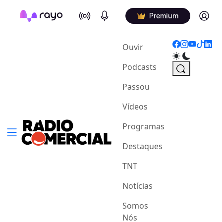
On Air
Podcasts
Log in
Premium
(current)
Ouvir
Podcasts
Passou
Vídeos
Programas
Destaques
TNT
Notícias
Somos
Nós