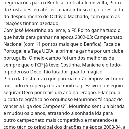
negociações para o Benfica contratá-lo de volta, Pinto
da Costa desceu até Leiria para ir buscá-lo, no rescaldo
do despedimento de Octávio Machado, com quem as
relações tinham azedado.
Com José Mourinho ao leme, o FC Porto ganha tudo o
que havia para ganhar na época 2002-03: Campeonato
Nacional (com 11 pontos mais que o Benfica), Taça de
Portugal e a Taça UEFA, a primeira ganha por um clube
português. O meio-campo foi um dos melhores de
sempre que o FCP já teve: Costinha, Maniche e o todo-
o-poderoso Deco, tão lutador quanto mágico.
Pinto da Costa fez o que parecia então impossível num
mercado europeu já então muito agressivo: conseguiu
segurar Deco por mais um ano no Dragão. E lançou a
bicada telegráfica ao orgulhoso Mourinho: “é capaz de
vencer a Liga dos Campões?”. Mourinho sentiu a bicada
e mudou os planos, atrasando a sonhada ida para
outro campeonato mais competitivo e mantendo-se
como técnico principal dos dragões na época 2003-04, a