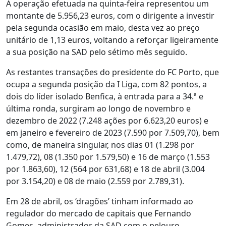
A operação efetuada na quinta-feira representou um
montante de 5.956,23 euros, com o dirigente a investir
pela segunda ocasião em maio, desta vez ao preço
unitário de 1,13 euros, voltando a reforçar ligeiramente
a sua posição na SAD pelo sétimo mês seguido.
As restantes transações do presidente do FC Porto, que
ocupa a segunda posição da I Liga, com 82 pontos, a
dois do líder isolado Benfica, à entrada para a 34.ª e
última ronda, surgiram ao longo de novembro e
dezembro de 2022 (7.248 ações por 6.623,20 euros) e
em janeiro e fevereiro de 2023 (7.590 por 7.509,70), bem
como, de maneira singular, nos dias 01 (1.298 por
1.479,72), 08 (1.350 por 1.579,50) e 16 de março (1.553
por 1.863,60), 12 (564 por 631,68) e 18 de abril (3.004
por 3.154,20) e 08 de maio (2.559 por 2.789,31).
Em 28 de abril, os ‘dragões’ tinham informado ao
regulador do mercado de capitais que Fernando
Gomes, administrador da SAD com o pelouro