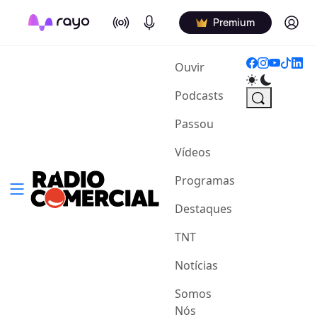
On Air
Podcasts
Log in
Premium
(current)
Ouvir
Podcasts
Passou
Vídeos
Programas
Destaques
TNT
Notícias
Somos
Nós