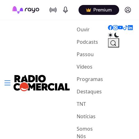
On Air
Podcasts
Log in
Premium
(current)
Ouvir
Podcasts
Passou
Vídeos
Programas
Destaques
TNT
Notícias
Somos
Nós