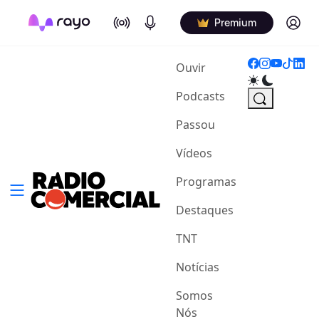
On Air
Podcasts
Log in
Premium
(current)
Ouvir
Podcasts
Passou
Vídeos
Programas
Destaques
TNT
Notícias
Somos
Nós