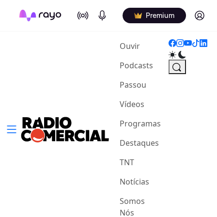
On Air
Podcasts
Log in
Premium
(current)
Ouvir
Podcasts
Passou
Vídeos
Programas
Destaques
TNT
Notícias
Somos
Nós