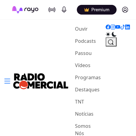
On Air
Podcasts
Log in
Premium
(current)
Ouvir
Podcasts
Passou
Vídeos
Programas
Destaques
TNT
Notícias
Somos
Nós