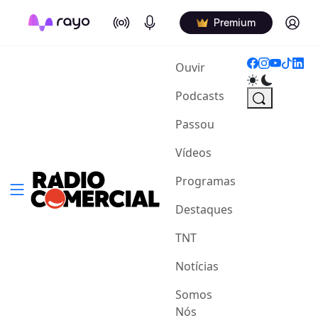
On Air
Podcasts
Log in
Premium
(current)
Ouvir
Podcasts
Passou
Vídeos
Programas
Destaques
TNT
Notícias
Somos
Nós