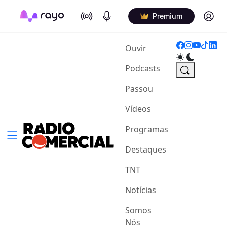
On Air
Podcasts
Log in
Premium
(current)
Ouvir
Podcasts
Passou
Vídeos
Programas
Destaques
TNT
Notícias
Somos
Nós