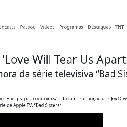
rent)
odcasts
Passou
Vídeos
Programas
Destaques
TNT
'Love Will Tear Us Apart'
ra da série televisiva “Bad Sis
m Phillips, para uma versão da famosa canção dos Joy Divi
ie de Apple TV, “Bad Sisters”.