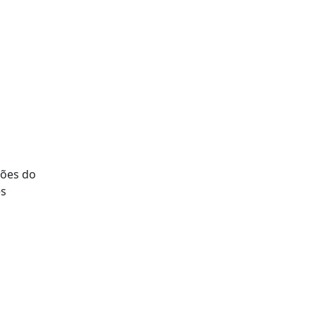
sões do
es