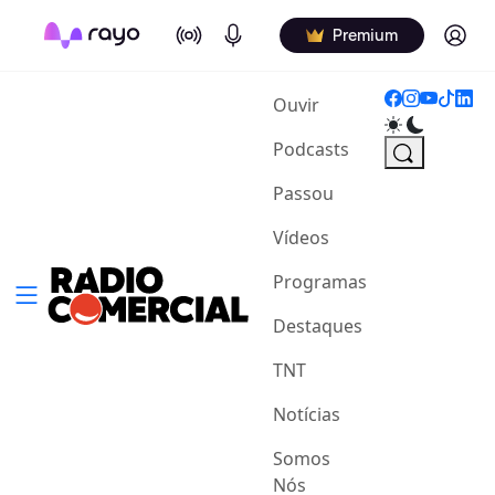
On Air
Podcasts
Log in
Premium
(current)
Ouvir
Podcasts
Passou
Vídeos
Programas
Destaques
TNT
Notícias
Somos
Nós