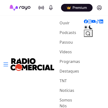
On Air
Podcasts
Log in
Premium
(current)
Ouvir
Podcasts
Passou
Vídeos
Programas
Destaques
TNT
Notícias
Somos
Nós