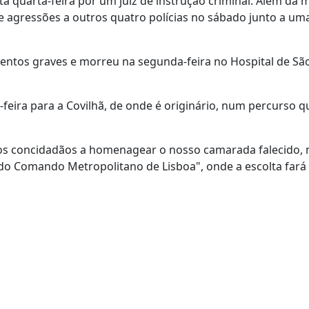
ta quarta-feira por um juiz de instrução criminal. Além da 
de agressões a outros quatro polícias no sábado junto a um
mentos graves e morreu na segunda-feira no Hospital de Sã
feira para a Covilhã, de onde é originário, num percurso q
ossos concidadãos a homenagear o nosso camarada falecido
 do Comando Metropolitano de Lisboa", onde a escolta far