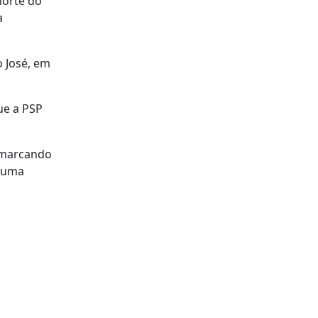
morte do
a
o José, em
ue a PSP
, marcando
á uma