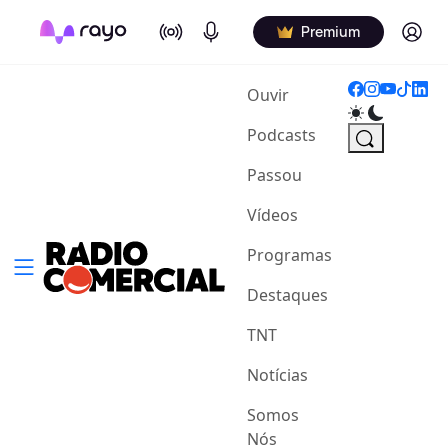
On Air
Podcasts
Log in
Premium
(current)
Ouvir
Podcasts
Passou
Vídeos
Programas
Destaques
TNT
Notícias
Somos
Nós