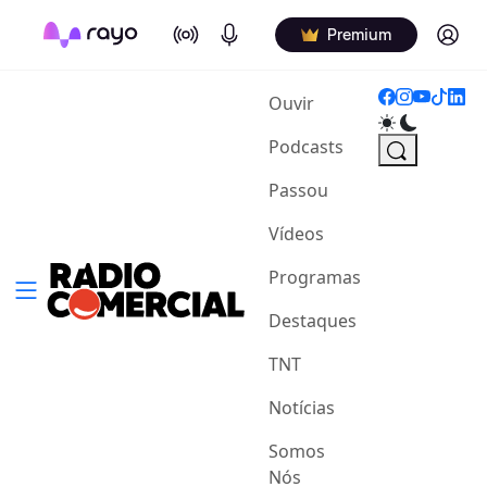
On Air
Podcasts
Log in
Premium
(current)
Ouvir
Podcasts
Passou
Vídeos
Programas
Destaques
TNT
Notícias
Somos
Nós