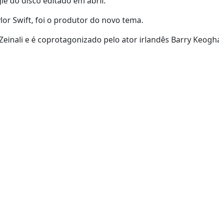
gle do disco editado em abril.
lor Swift, foi o produtor do novo tema.
a Zeinali e é coprotagonizado pelo ator irlandês Barry Keog