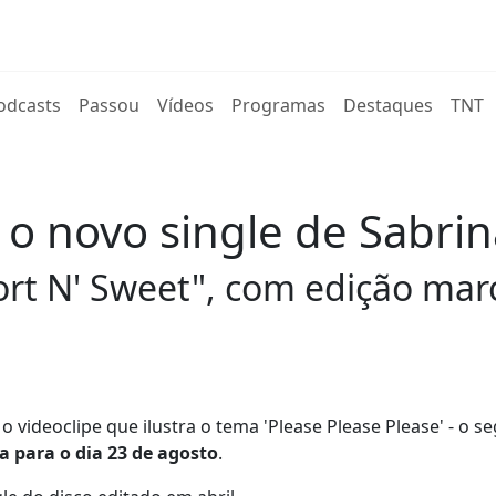
rent)
odcasts
Passou
Vídeos
Programas
Destaques
TNT
é o novo single de Sabri
t N' Sweet", com edição marc
 o videoclipe que ilustra o tema 'Please Please Please' - o 
 para o dia 23 de agosto
.