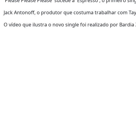
'Please Please Please' sucede a 'Espresso', o primeiro sin
Jack Antonoff, o produtor que costuma trabalhar com Tay
O vídeo que ilustra o novo single foi realizado por Bardi