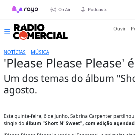
On Air
Podcasts
(cur
Ouvir
P
NOTÍCIAS
|
MÚSICA
'Please Please Please' 
Um dos temas do álbum "Shor
agosto.
Esta quinta-feira, 6 de junho, Sabrina Carpenter partilhou
single do
álbum "Short N' Sweet", com edição agendada