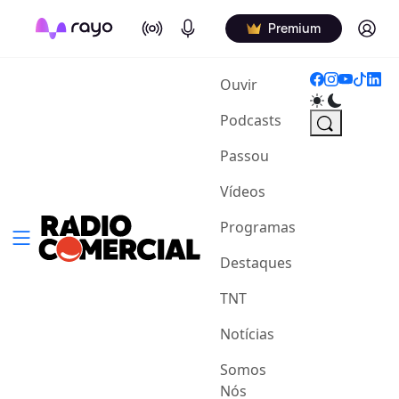
On Air
Podcasts
Log in
Premium
(current)
Ouvir
Podcasts
Passou
Vídeos
Programas
Destaques
TNT
Notícias
Somos
Nós