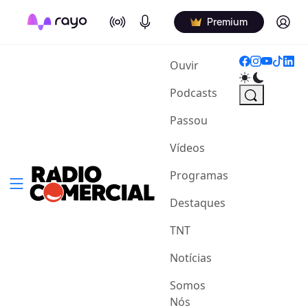
On Air
Podcasts
Log in
Premium
(current)
Ouvir
Podcasts
Passou
Vídeos
Programas
Destaques
TNT
Notícias
Somos
Nós