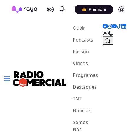
On Air
Podcasts
Log in
Premium
(current)
Ouvir
Podcasts
Passou
Vídeos
Programas
Destaques
TNT
Notícias
Somos
Nós