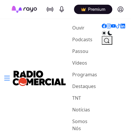
On Air
Podcasts
Log in
Premium
(current)
Ouvir
Podcasts
Passou
Vídeos
Programas
Destaques
TNT
Notícias
Somos
Nós