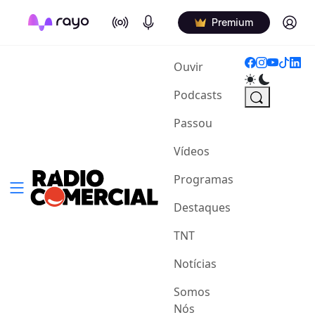
On Air
Podcasts
Log in
Premium
(current)
Ouvir
Podcasts
Passou
Vídeos
Programas
Destaques
TNT
Notícias
Somos
Nós