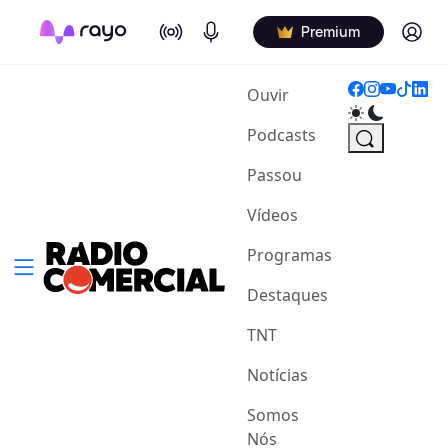
On Air
Podcasts
Log in
Premium
(current)
Ouvir
Podcasts
Passou
Vídeos
Programas
Destaques
TNT
Notícias
Somos
Nós