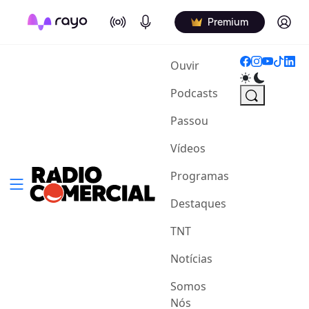
On Air
Podcasts
Log in
Premium
(current)
Ouvir
Podcasts
Passou
Vídeos
Programas
Destaques
TNT
Notícias
Somos
Nós