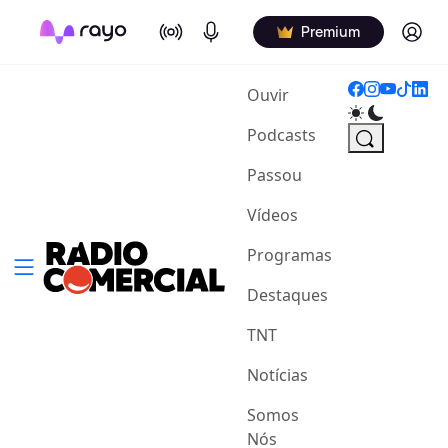
On Air
Podcasts
Log in
Premium
(current)
Ouvir
Podcasts
Passou
Vídeos
Programas
Destaques
TNT
Notícias
Somos
Nós