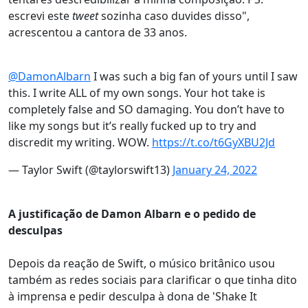
escrevi este
tweet
sozinha caso duvides disso",
acrescentou a cantora de 33 anos.
@DamonAlbarn
I was such a big fan of yours until I saw
this. I write ALL of my own songs. Your hot take is
completely false and SO damaging. You don’t have to
like my songs but it’s really fucked up to try and
discredit my writing. WOW.
https://t.co/t6GyXBU2Jd
— Taylor Swift (@taylorswift13)
January 24, 2022
A justificação de Damon Albarn e o pedido de
desculpas
Depois da reação de Swift, o músico britânico usou
também as redes sociais para clarificar o que tinha dito
à imprensa e pedir desculpa à dona de 'Shake It