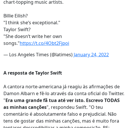
chart-topping music artists.
Billie Eilish?
"I think she’s exceptional."
Taylor Swift?
"She doesn’t write her own
songs."
https://t.co/4Obt2Fjpoi
— Los Angeles Times (@latimes)
January 24, 2022
A resposta de Taylor Swift
A cantora norte-americana já reagiu às afirmações de
Damon Albarn e fê-lo através da conta oficial do Twitter.
"
Era uma grande fã tua até ver isto. Escrevo TODAS
as minhas canções
", respondeu Swift. "O teu
comentário é absolutamente falso e prejudicial. Não
tens de gostar das minhas canções, mas é muito fora
tentares descredibilizar a minha composição. PS: