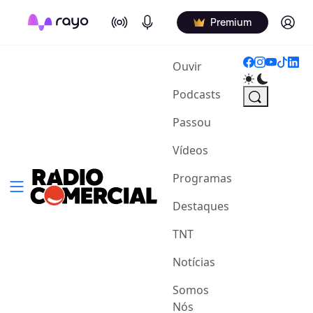
On Air
Podcasts
Log in
Premium
(current)
Ouvir
Podcasts
Passou
Vídeos
Programas
Destaques
TNT
Notícias
Somos
Nós