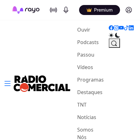
On Air
Podcasts
Log in
Premium
(current)
Ouvir
Podcasts
Passou
Vídeos
Programas
Destaques
TNT
Notícias
Somos
Nós