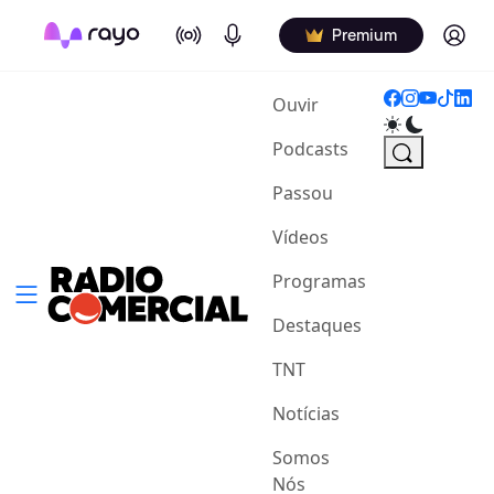
On Air
Podcasts
Log in
Premium
(current)
Ouvir
Podcasts
Passou
Vídeos
Programas
Destaques
TNT
Notícias
Somos
Nós