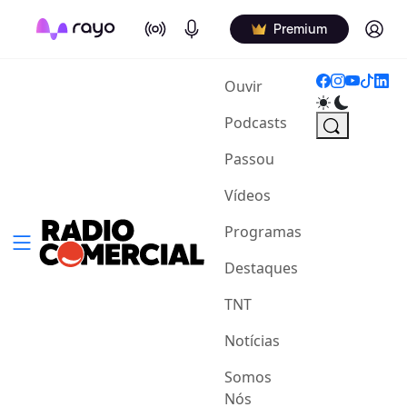
On Air
Podcasts
Log in
Premium
(current)
Ouvir
Podcasts
Passou
Vídeos
Programas
Destaques
TNT
Notícias
Somos
Nós