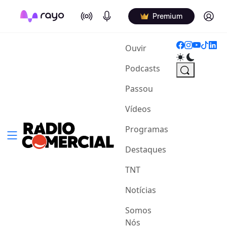
On Air
Podcasts
Log in
Premium
(current)
Ouvir
Podcasts
Passou
Vídeos
Programas
Destaques
TNT
Notícias
Somos
Nós