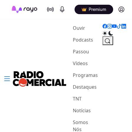
On Air
Podcasts
Log in
Premium
(current)
Ouvir
Podcasts
Passou
Vídeos
Programas
Destaques
TNT
Notícias
Somos
Nós