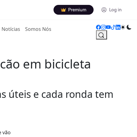
Premium
Log in
Notícias
Somos Nós
icão em bicicleta
as úteis e cada ronda tem
e vão