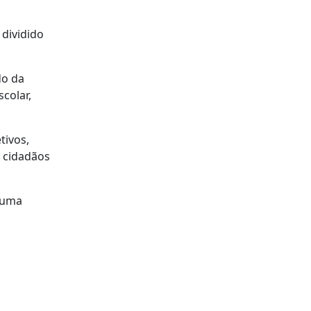
 dividido
do da
colar,
tivos,
a cidadãos
e uma