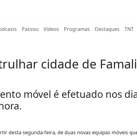
rent)
odcasts
Passou
Vídeos
Programas
Destaques
TNT
atrulhar cidade de Famal
mento móvel é efetuado nos di
hora.
partir desta segunda-feira, de duas novas equipas móveis qu