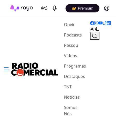
On Air
Podcasts
Log in
Premium
(current)
Ouvir
Podcasts
Passou
Vídeos
Programas
Destaques
TNT
Notícias
Somos
Nós