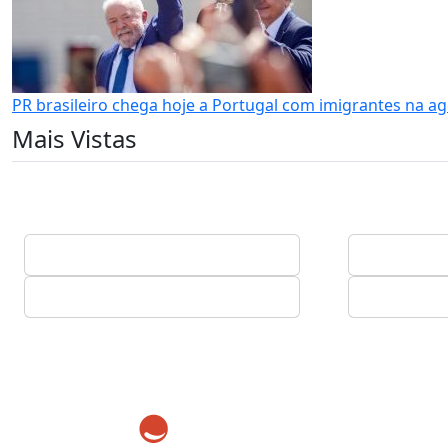
PR brasileiro chega hoje a Portugal com imigrantes na ag
Mais Vistas