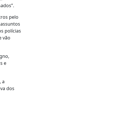
hados”.
tros pelo
 assuntos
s polícias
e vão
igno,
s e
, a
iva dos