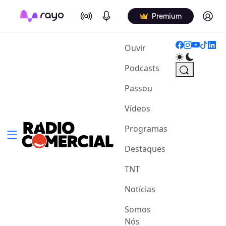
On Air
Podcasts
Log in
Premium
(current)
Ouvir
Podcasts
Passou
Vídeos
Programas
Destaques
TNT
Notícias
Somos
Nós