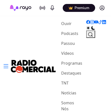
On Air
Podcasts
Log in
Premium
(current)
Ouvir
Podcasts
Passou
Vídeos
Programas
Destaques
TNT
Notícias
Somos
Nós