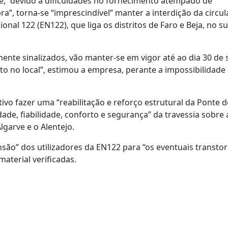
e, “devido a dificuldades no fornecimento atempado de
”, torna-se “imprescindível” manter a interdição da circu
onal 122 (EN122), que liga os distritos de Faro e Beja, no s
mente sinalizados, vão manter-se em vigor até ao dia 30 de
sito no local”, estimou a empresa, perante a impossibilidade
vo fazer uma “reabilitação e reforço estrutural da Ponte 
dade, fiabilidade, conforto e segurança” da travessia sobre a
lgarve e o Alentejo.
são” dos utilizadores da EN122 para “os eventuais transto
aterial verificadas.