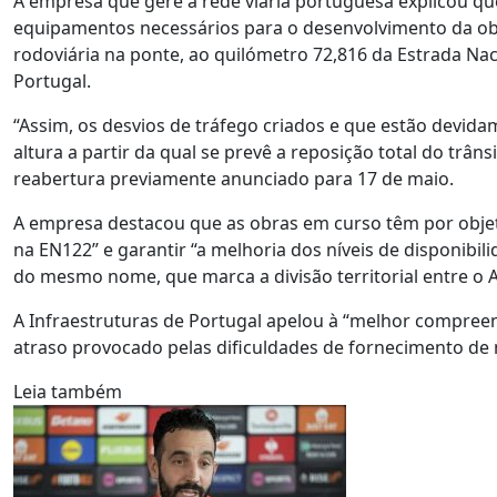
A empresa que gere a rede viária portuguesa explicou qu
equipamentos necessários para o desenvolvimento da obra
rodoviária na ponte, ao quilómetro 72,816 da Estrada Naci
Portugal.
“Assim, os desvios de tráfego criados e que estão devida
altura a partir da qual se prevê a reposição total do trân
reabertura previamente anunciado para 17 de maio.
A empresa destacou que as obras em curso têm por objeti
na EN122” e garantir “a melhoria dos níveis de disponibili
do mesmo nome, que marca a divisão territorial entre o A
A Infraestruturas de Portugal apelou à “melhor compreen
atraso provocado pelas dificuldades de fornecimento de m
Leia também