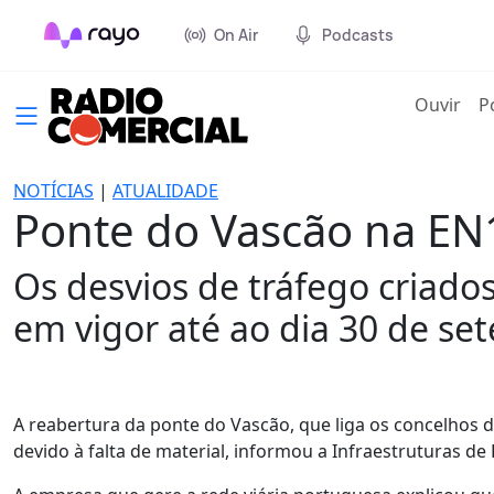
On Air
Podcasts
(cur
Ouvir
P
NOTÍCIAS
|
ATUALIDADE
Ponte do Vascão na EN1
Os desvios de tráfego criado
em vigor até ao dia 30 de se
A reabertura da ponte do Vascão, que liga os concelhos de
devido à falta de material, informou a Infraestruturas de P