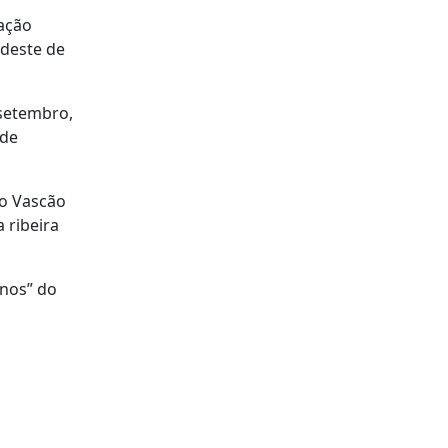
lação
udeste de
 setembro,
 de
do Vascão
 ribeira
rnos” do