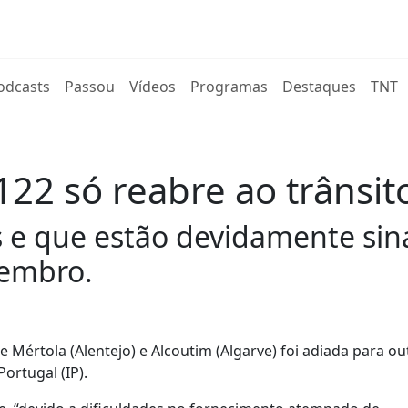
rent)
odcasts
Passou
Vídeos
Programas
Destaques
TNT
22 só reabre ao trânsi
s e que estão devidamente sin
tembro.
 Mértola (Alentejo) e Alcoutim (Algarve) foi adiada para o
ortugal (IP).