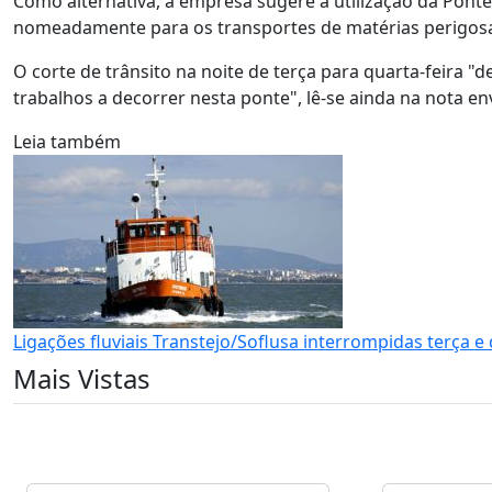
Como alternativa, a empresa sugere a utilização da Ponte 
nomeadamente para os transportes de matérias perigosas
O corte de trânsito na noite de terça para quarta-feira "
trabalhos a decorrer nesta ponte", lê-se ainda na nota e
Leia também
Ligações fluviais Transtejo/Soflusa interrompidas terça e 
Mais Vistas