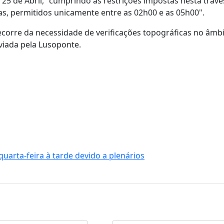
25 de Abril, "cumprindo as restrições impostas nesta trave
, permitidos unicamente entre as 02h00 e as 05h00".
decorre da necessidade de verificações topográficas no âmb
nviada pela Lusoponte.
quarta-feira à tarde devido a plenários