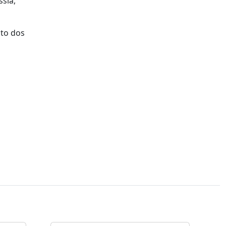
ssia,
ito dos