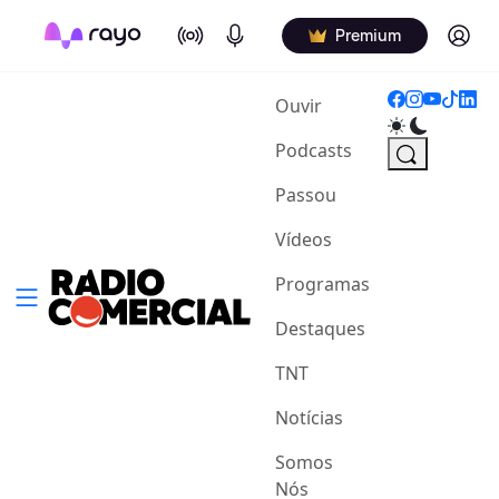
On Air
Podcasts
Log in
Premium
(current)
Ouvir
Podcasts
Passou
Vídeos
Programas
Destaques
TNT
Notícias
Somos
Nós