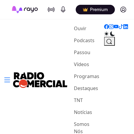
On Air
Podcasts
Log in
Premium
(current)
Ouvir
Podcasts
Passou
Vídeos
Programas
Destaques
TNT
Notícias
Somos
Nós