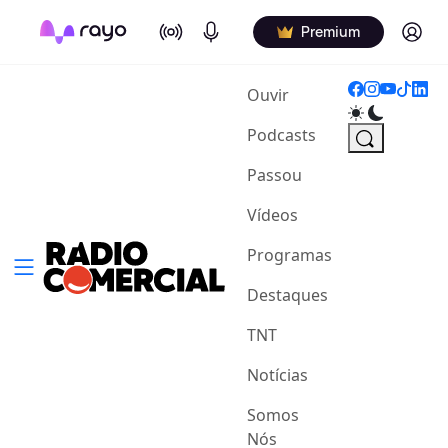
On Air
Podcasts
Log in
Premium
(current)
Ouvir
Podcasts
Passou
Vídeos
Programas
Destaques
TNT
Notícias
Somos
Nós